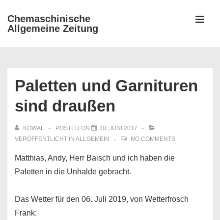
↓
Chemaschinische
Zum
Allgemeine Zeitung
MEN
Inhalt
Main
Navigation
Paletten und Garnituren
sind draußen
KOWAL
POSTED ON
30. JUNI 2017
VERÖFFENTLICHT IN
ALLGEMEIN
NO COMMENTS
Matthias, Andy, Herr Baisch und ich haben die
Paletten in die Unhalde gebracht.
Das Wetter für den 06. Juli 2019, von Wetterfrosch
Frank: